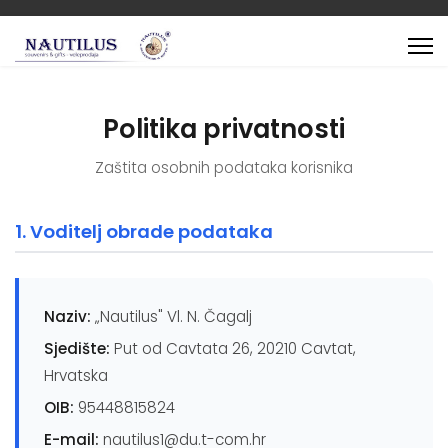
Politika privatnosti
Zaštita osobnih podataka korisnika
1. Voditelj obrade podataka
Naziv:
„Nautilus" Vl. N. Čagalj
Sjedište:
Put od Cavtata 26, 20210 Cavtat,
Hrvatska
OIB:
95448815824
E-mail:
nautilus1@du.t-com.hr